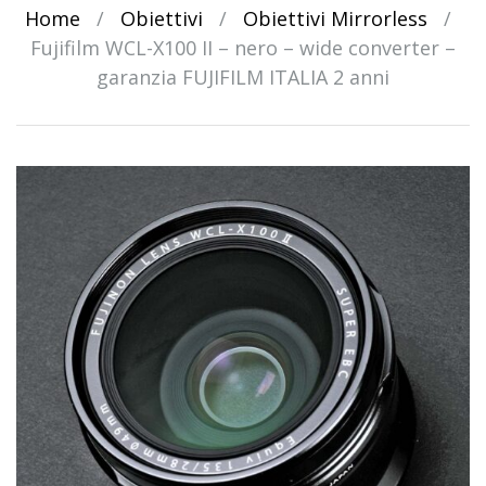
Home
/
Obiettivi
/
Obiettivi Mirrorless
/
Fujifilm WCL-X100 II – nero – wide converter –
garanzia FUJIFILM ITALIA 2 anni