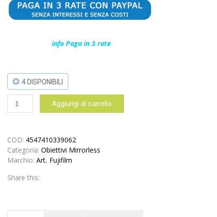
info Paga in 3 rate
4 DISPONIBILI
Fujifilm
Aggiungi al carrello
WCL-
X100
II
-
COD:
4547410339062
nero
Categoria:
Obiettivi Mirrorless
-
Marchio:
Art
,
Fujifilm
wide
Share this:
converter
-
garanzia
FUJIFILM