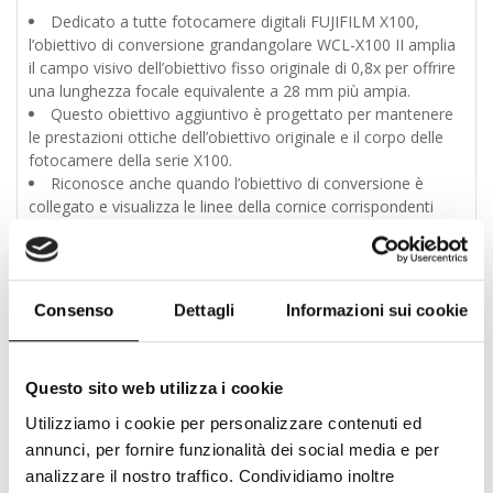
Dedicato a tutte fotocamere digitali FUJIFILM X100,
l’obiettivo di conversione grandangolare WCL-X100 II amplia
il campo visivo dell’obiettivo fisso originale di 0,8x per offrire
una lunghezza focale equivalente a 28 mm più ampia.
Questo obiettivo aggiuntivo è progettato per mantenere
le prestazioni ottiche dell’obiettivo originale e il corpo delle
fotocamere della serie X100.
Riconosce anche quando l’obiettivo di conversione è
collegato e visualizza le linee della cornice corrispondenti
quando si lavora con il mirino ottico.
Per fotocamere Fujifilm X100
Converte l’obiettivo in un equivalente da 28 mm
Consenso
Dettagli
Informazioni sui cookie
Ingrandimento: 0,8x
Ha una dimensione del filtro di 49 mm (anteriore)
Specifiche
Questo sito web utilizza i cookie
Ingrandimento: 0,8x circa
Utilizziamo i cookie per personalizzare contenuti ed
Lunghezza focale: 19 mm (equivalente a 28 mm su una
annunci, per fornire funzionalità dei social media e per
fotocamera 35 mm）
analizzare il nostro traffico. Condividiamo inoltre
Elementi/Gruppi: 4 lenti in 3 gruppi