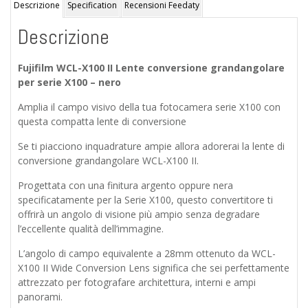
ITALIA
Descrizione
Specification
Recensioni Feedaty
2
Descrizione
anni
quantità
Fujifilm WCL-X100 II Lente conversione grandangolare
per serie X100 – nero
Amplia il campo visivo della tua fotocamera serie X100 con
questa compatta lente di conversione
Se ti piacciono inquadrature ampie allora adorerai la lente di
conversione grandangolare WCL-X100 II.
Progettata con una finitura argento oppure nera
specificatamente per la Serie X100, questo convertitore ti
offrirà un angolo di visione più ampio senza degradare
l’eccellente qualità dell’immagine.
L’angolo di campo equivalente a 28mm ottenuto da WCL-
X100 II Wide Conversion Lens significa che sei perfettamente
attrezzato per fotografare architettura, interni e ampi
panorami.