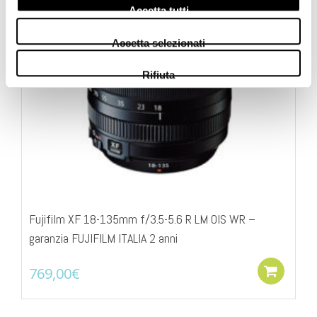
Accetta tutti
Accetta selezionati
Rifiuta
Fujifilm XF 18-135mm f/3.5-5.6 R LM OIS WR –
garanzia FUJIFILM ITALIA 2 anni
769,00
€
Add