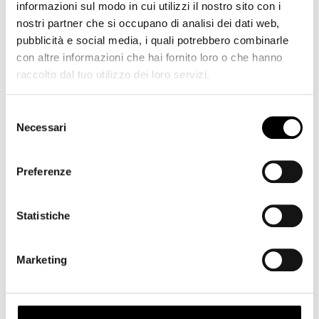
informazioni sul modo in cui utilizzi il nostro sito con i
Filtro discussione: 49 mm
nostri partner che si occupano di analisi dei dati web,
Dimensioni: 55 x 37 mm
pubblicità e social media, i quali potrebbero combinarle
Peso: 150 g
con altre informazioni che hai fornito loro o che hanno
Contenuto della confezione
raccolto dal tuo utilizzo dei loro servizi.
copri obiettivo anteriore
copri obiettivo posteriore
Selezione
custodia di protezione
Necessari
del
consenso
MADE IN JAPAN
Preferenze
Prodotti correlati
Statistiche
Marketing