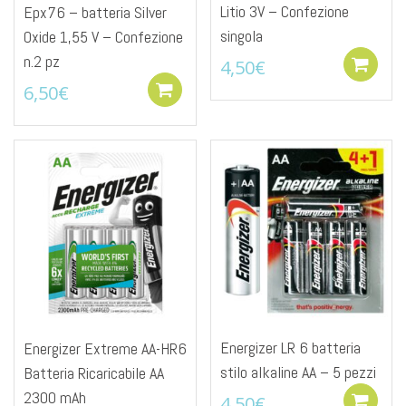
Litio 3V – Confezione
Epx76 – batteria Silver
singola
Oxide 1,55 V – Confezione
n.2 pz
4,50
€
6,50
€
Add to cart
Energizer LR 6 batteria
Energizer Extreme AA-HR6
stilo alkaline AA – 5 pezzi
Batteria Ricaricabile AA
2300 mAh
4,50
€