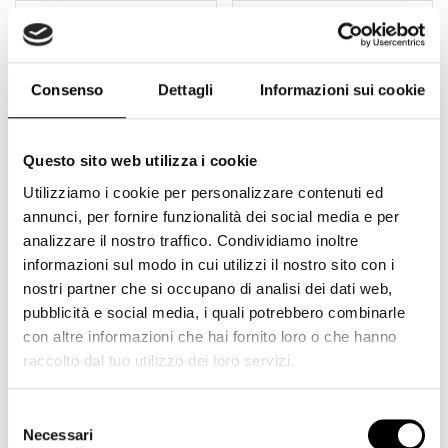
Consenso
Dettagli
Informazioni sui cookie
Questo sito web utilizza i cookie
Utilizziamo i cookie per personalizzare contenuti ed
annunci, per fornire funzionalità dei social media e per
Fujifilm batteria NP-
Fujifilm batteria NP-85
analizzare il nostro traffico. Condividiamo inoltre
W126S originale agli ioni di
originale agli ioni di litio –
informazioni sul modo in cui utilizzi il nostro sito con i
litio
Li-Ion – ricaricabile
nostri partner che si occupano di analisi dei dati web,
pubblicità e social media, i quali potrebbero combinarle
69,00
€
56,00
€
Add to cart
con altre informazioni che hai fornito loro o che hanno
raccolto dal tuo utilizzo dei loro servizi.
1
2
3
4
5
Selezione
Necessari
del