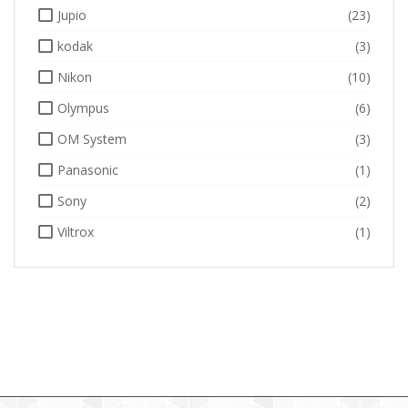
Jupio
(23)
kodak
(3)
Nikon
(10)
Olympus
(6)
OM System
(3)
Panasonic
(1)
Sony
(2)
Viltrox
(1)