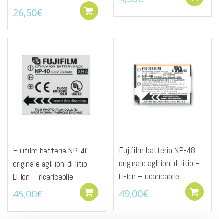
26,50
€
Add to cart
Fujifilm batteria NP-48
Fujifilm batteria NP-40
originale agli ioni di litio –
originale agli ioni di litio –
Li-Ion – ricaricabile
Li-Ion – ricaricabile
49,00
€
45,00
€
Add to cart