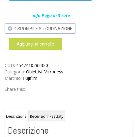
info Paga in 3 rate
DISPONIBILE SU ORDINAZIONE
Aggiungi al carrello
Fujifilm
XF
18-
135mm
COD:
4547410282320
f/3.5-
Categoria:
Obiettivi Mirrorless
5.6
Marchio:
Fujifilm
R
Share this:
LM
OIS
WR
-
garanzia
Descrizione
Recensioni Feedaty
FUJIFILM
Descrizione
ITALIA
2