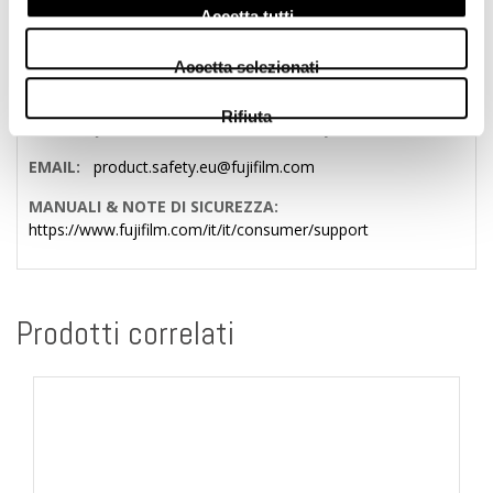
PRODUTTORE
Accetta tutti
PRODUTTORE:
FUJIFILM Corporation 7-3 AKASAKA 9-
CHOME, MINATO-KU,TOKYO 107-0052, JAPAN
Accetta selezionati
IMPORTATORE EU:
FUJIFILM Electronic Imaging Europe
Rifiuta
GmbH Fujistraße 1, 47533 Kleve, Germany
EMAIL:
product.safety.eu@fujifilm.com
MANUALI & NOTE DI SICUREZZA:
https://www.fujifilm.com/it/it/consumer/support
Prodotti correlati