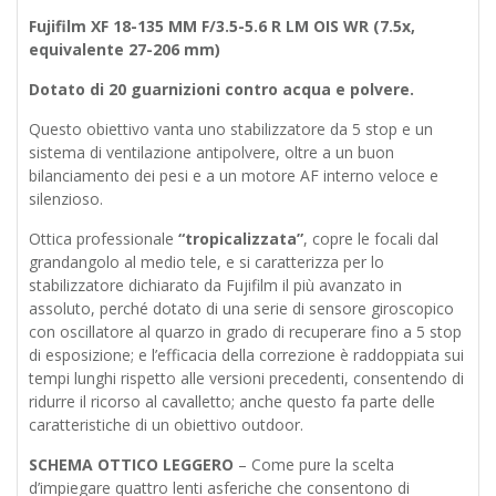
anni
Fujifilm XF 18-135 MM F/3.5-5.6 R LM OIS WR (7.5x,
quantità
equivalente 27-206 mm)
Dotato di 20 guarnizioni contro acqua e polvere.
Questo obiettivo vanta uno stabilizzatore da 5 stop e un
sistema di ventilazione antipolvere, oltre a un buon
bilanciamento dei pesi e a un motore AF interno veloce e
silenzioso.
Ottica professionale
“tropicalizzata”
, copre le focali dal
grandangolo al medio tele, e si caratterizza per lo
stabilizzatore dichiarato da Fujifilm il più avanzato in
assoluto, perché dotato di una serie di sensore giroscopico
con oscillatore al quarzo in grado di recuperare fino a 5 stop
di esposizione; e l’efficacia della correzione è raddoppiata sui
tempi lunghi rispetto alle versioni precedenti, consentendo di
ridurre il ricorso al cavalletto; anche questo fa parte delle
caratteristiche di un obiettivo outdoor.
SCHEMA OTTICO LEGGERO
– Come pure la scelta
d’impiegare quattro lenti asferiche che consentono di