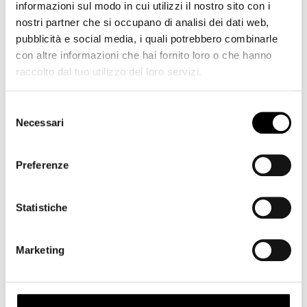
Moltiplicatori: Non compatibile
informazioni sul modo in cui utilizzi il nostro sito con i
Diametro filtri: 67 mm
nostri partner che si occupano di analisi dei dati web,
Paraluce: In dotazione
pubblicità e social media, i quali potrebbero combinarle
Tropicalizzazione: Si
con altre informazioni che hai fornito loro o che hanno
Peso: 490 g
raccolto dal tuo utilizzo dei loro servizi.
Dimensioni: 76 x 98 mm
Contenuto della confezione:
Selezione
Necessari
del
Paraluce
Tappo anteriore
consenso
Tappo posteriore
Preferenze
Panno in microfibra pulizia lenti
Manuale d’uso
Certificato di garanzia
Statistiche
MADE IN PHILIPPINES
Marketing
Link al Produttore
INFORMAZIONI SULLA SICUREZZA DEL PRODOTTO E DEL