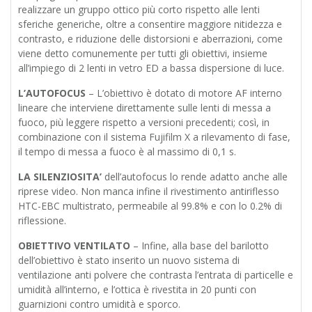
realizzare un gruppo ottico più corto rispetto alle lenti
sferiche generiche, oltre a consentire maggiore nitidezza e
contrasto, e riduzione delle distorsioni e aberrazioni, come
viene detto comunemente per tutti gli obiettivi, insieme
all’impiego di 2 lenti in vetro ED a bassa dispersione di luce.
L’AUTOFOCUS
– L’obiettivo è dotato di motore AF interno
lineare che interviene direttamente sulle lenti di messa a
fuoco, più leggere rispetto a versioni precedenti; così, in
combinazione con il sistema Fujifilm X a rilevamento di fase,
il tempo di messa a fuoco è al massimo di 0,1 s.
LA SILENZIOSITA’
dell’autofocus lo rende adatto anche alle
riprese video. Non manca infine il rivestimento antiriflesso
HTC-EBC multistrato, permeabile al 99.8% e con lo 0.2% di
riflessione.
OBIETTIVO VENTILATO
– Infine, alla base del barilotto
dell’obiettivo è stato inserito un nuovo sistema di
ventilazione anti polvere che contrasta l’entrata di particelle e
umidità all’interno, e l’ottica è rivestita in 20 punti con
guarnizioni contro umidità e sporco.