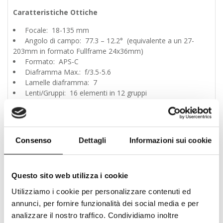
Caratteristiche Ottiche
Focale: 18-135 mm
Angolo di campo: 77.3 – 12.2° (equivalente a un 27-
203mm in formato Fullframe 24x36mm)
Formato: APS-C
Diaframma Max.: f/3.5-5.6
Lamelle diaframma: 7
Lenti/Gruppi: 16 elementi in 12 gruppi
Min. distanza fuoco: 0.45 metri
Rapporto riproduzione: 0.27x
Funzionalità
Consenso
Dettagli
Informazioni sui cookie
Tipo di zoom: Ghiera, esterno
Stabilizzazione: Si (incorporata nell’obiettivo)
Messa a fuoco: Motore AF obiettivo (non a ultrasuoni)
Questo sito web utilizza i cookie
Messa a fuoco interna: Si
Utilizziamo i cookie per personalizzare contenuti ed
Costruzione e note
annunci, per fornire funzionalità dei social media e per
analizzare il nostro traffico. Condividiamo inoltre
Anello treppiede: No