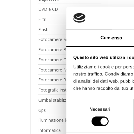
DVD e CD
Filtri
Flash
Consenso
Fotocamere analogiche
Fotocamere Bridge
Questo sito web utilizza i c
Fotocamere Compatte
Utilizziamo i cookie per perso
Fotocamere Mirrorless
nostro traffico. Condividiamo 
Fotocamere Reflex Digitale
di analisi dei dati web, pubbl
che hanno raccolto dal tuo uti
Fotografia instantanea
Gimbal stabilizzatori
Selezione
Necessari
del
Gps
consenso
Illuminazione led
Informatica