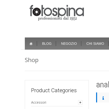
Skip
BLOG
NEGOZIO
CHI SIAMO
to
content
Shop
ana
Product Categories
Accessori