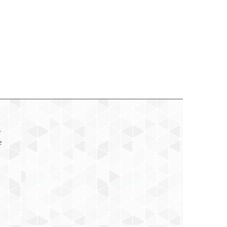
y
e
a