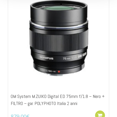
OM System M.ZUIKO Digital ED 75mm f/1.8 – Nero +
FILTRO – gar. POLYPHOTO Italia 2 anni
879,00
€
Add