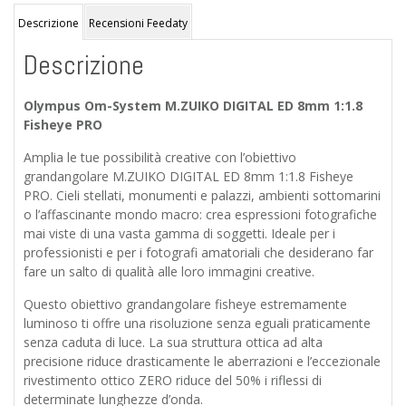
gar.
POLYPHOTO
Descrizione
Recensioni Feedaty
Italia
Descrizione
2
anni
quantità
Olympus Om-System M.ZUIKO DIGITAL ED 8mm 1:1.8
Fisheye PRO
Amplia le tue possibilità creative con l’obiettivo
grandangolare M.ZUIKO DIGITAL ED 8mm 1:1.8 Fisheye
PRO. Cieli stellati, monumenti e palazzi, ambienti sottomarini
o l’affascinante mondo macro: crea espressioni fotografiche
mai viste di una vasta gamma di soggetti. Ideale per i
professionisti e per i fotografi amatoriali che desiderano far
fare un salto di qualità alle loro immagini creative.
Questo obiettivo grandangolare fisheye estremamente
luminoso ti offre una risoluzione senza eguali praticamente
senza caduta di luce. La sua struttura ottica ad alta
precisione riduce drasticamente le aberrazioni e l’eccezionale
rivestimento ottico ZERO riduce del 50% i riflessi di
determinate lunghezze d’onda.