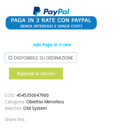
info Paga in 3 rate
DISPONIBILE SU ORDINAZIONE
Aggiungi al carrello
OM
System
M.ZUIKO
Digital
COD:
4545350047900
ED
Categoria:
Obiettivi Mirrorless
8mm
Marchio:
OM System
f/1.8
Share this:
FISHEYE
PRO
–