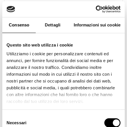
Focale: 8 mm (equivalente a un 16mm in formato
Fullframe 24x36mm)
Angolo di campo: 180°
Consenso
Dettagli
Informazioni sui cookie
Formato: 4/3
Diaframma Max.: f/1.8
Lamelle diaframma: 7
Lenti/Gruppi: 17 elementi in 15 gruppi
Questo sito web utilizza i cookie
Min. distanza fuoco: 0.12 metri
Utilizziamo i cookie per personalizzare contenuti ed
Rapporto riproduzione: 0.20x
annunci, per fornire funzionalità dei social media e per
Funzionalità
analizzare il nostro traffico. Condividiamo inoltre
informazioni sul modo in cui utilizzi il nostro sito con i
Stabilizzazione: No, ma la maggior parte delle
nostri partner che si occupano di analisi dei dati web,
fotocamera di questa marca è già dotata di stabilizzazione
Focus: Stepper Motor
pubblicità e social media, i quali potrebbero combinarle
AF interno: Si
con altre informazioni che hai fornito loro o che hanno
Full Time MF: No
raccolto dal tuo utilizzo dei loro servizi.
Costruzione e note
Selezione
Anello treppiede: No
Necessari
del
Moltiplicatori: Non compatibile