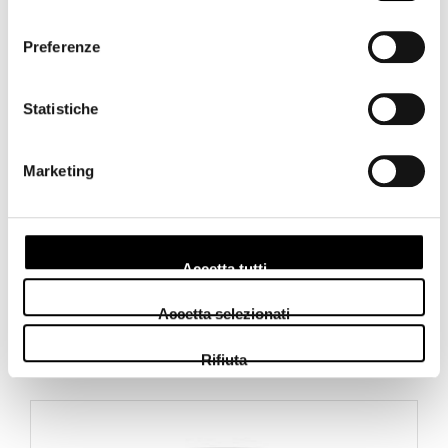
consenso
Paraluce: integrato
Tropicalizzazione: Si
Preferenze
Peso: 314 g
Dimensioni: 62 x 80 mm
Statistiche
La confezione include:
Copriobiettivo posteriore MFT (LR-2).
Marketing
Tappo copriobiettivo (LC-62E)
Custodia per obiettivo (LSC-0811)
Certificato di garanzia.
Manuale di istruzioni.
Accetta tutti
Link al Produttore
Accetta selezionati
Prodotti correlati
Rifiuta