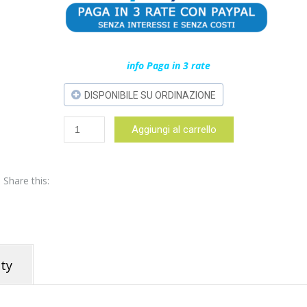
info Paga in 3 rate
DISPONIBILE SU ORDINAZIONE
Olympus
Aggiungi al carrello
(OM
System)
M.ZUIKO
Share this:
Digital
ED
7-
14mm
f/2.8
PRO
ty
-
garanzia
POLYPHOTO