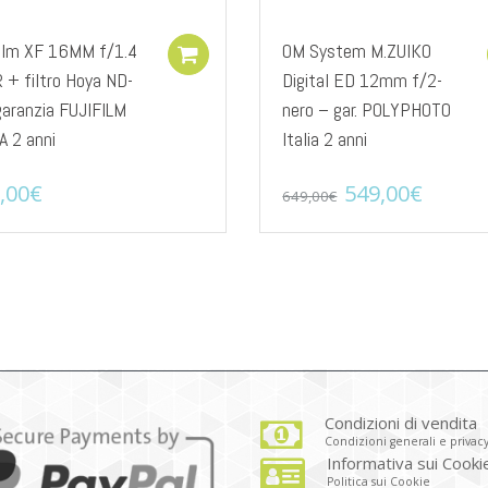
film XF 16MM f/1.4
OM System M.ZUIKO
Add to cart
 + filtro Hoya ND-
Digital ED 12mm f/2-
garanzia FUJIFILM
nero – gar. POLYPHOTO
A 2 anni
Italia 2 anni
Il
Il
,00
€
549,00
€
649,00
€
prezzo
prezz
originale
attual
era:
è:
649,00€.
549,00
Condizioni di vendita
Condizioni generali e privac
Informativa sui Cooki
Politica sui Cookie