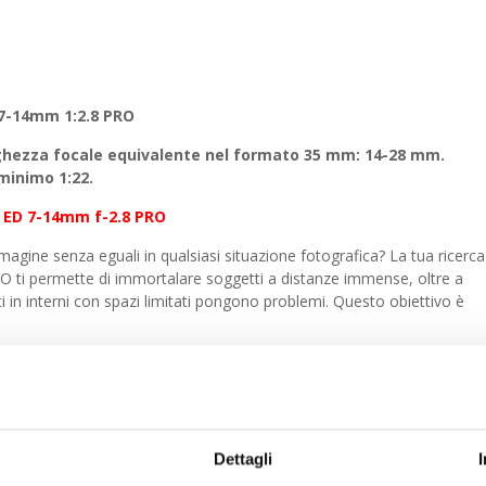
Italia
quantità
7-14mm 1:2.8 PRO
nghezza focale equivalente nel formato 35 mm: 14-28 mm.
inimo 1:22.
 ED 7-14mm f-2.8 PRO
mmagine senza eguali in qualsiasi situazione fotografica? La tua ricerca
 ti permette di immortalare soggetti a distanze immense, oltre a
i in interni con spazi limitati pongono problemi. Questo obiettivo è
iduali in 11 gruppi, opera in completa armonia per ridurre notevolment
ato è una nitidezza da bordo a bordo, risultando così superiore ai
oni ottiche.
magine su 5 assi integrata nel corpo macchina delle OM-D, il luminoso
Dettagli
dangolare notturna a mano libera. Ti permette di ottenere scatti