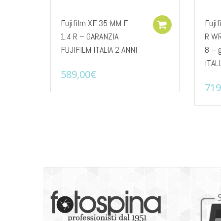
Fujifilm XF 35 MM F
Fuji
Add to cart
1.4 R – GARANZIA
R WR
FUJIFILM ITALIA 2 ANNI
8 – 
ITALI
589,00
€
719