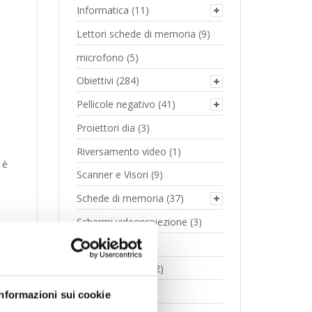
Informatica
(11)
Lettori schede di memoria
(9)
microfono
(5)
Obiettivi
(284)
Pellicole negativo
(41)
Proiettori dia
(3)
Riversamento video
(1)
 è
Scanner e Visori
(9)
Schede di memoria
(37)
Schermi videoproiezione
(3)
e
Stampanti
(12)
Telai diapositive
(2)
Treppiedi
(37)
Informazioni sui cookie