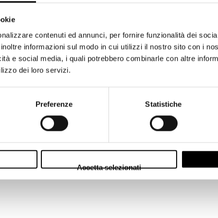
i più difficili di luminosità: consentendoti così di viaggiare leggero senz
ookie
ivo color nero per Micro Quattro Terzi , M.Zuiko Digital ED 7-14
nalizzare contenuti ed annunci, per fornire funzionalità dei socia
formato 35 mm: 14-28 mm).
inoltre informazioni sul modo in cui utilizzi il nostro sito con i n
1:22.
icità e social media, i quali potrebbero combinarle con altre inform
lizzo dei loro servizi.
ua e al gelo
Preferenze
Statistiche
on Optical) per riflessi ridotti al minimo.
mm in formato Fullframe 24x36mm)
Accetta selezionati