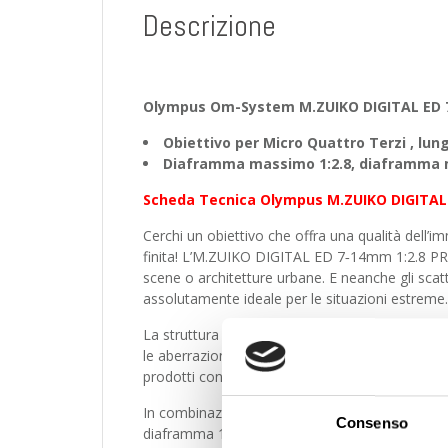
Descrizione
Olympus Om-System M.ZUIKO DIGITAL ED 
Obiettivo per Micro Quattro Terzi , lu
Diaframma massimo 1:2.8, diaframma m
Scheda Tecnica Olympus M.ZUIKO DIGITAL
Cerchi un obiettivo che offra una qualità dell’i
finita! L’M.ZUIKO DIGITAL ED 7‑14mm 1:2.8 PRO
scene o architetture urbane. E neanche gli scatt
assolutamente ideale per le situazioni estreme.
La struttura ottica con 14 elementi ottici indiv
le aberrazioni e le immagini fantasma. Il risult
prodotti concorrenti grazie alle migliori prestazi
In combinazione con la stabilizzazione dell’im
Consenso
diaframma 1:2.8 è ideale per la fotografia gran