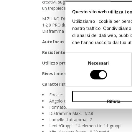
creativi, suggestivi e nitidissimi nelle condizion
un treppiede.
Questo sito web utilizza i c
M.ZUIKO DIGITAL ED 7-14mm 1:2.8 PRO – Obiett
Utilizziamo i cookie per perso
1:2.8 PRO (lunghezza focale equivalente nel 
nostro traffico. Condividiamo 
Diaframma massimo 1:2.8, diaframma minimo 
di analisi dei dati web, pubbl
Autofocus ad alta velocità
che hanno raccolto dal tuo uti
Resistente alla polvere, agli spruzzi d’acq
Selezione
Utilizzo professionale
Necessari
del
consenso
Rivestimento ZERO (Zuiko Extra-low Reflecti
Caratteristiche Ottiche
Focale: 7-14 mm (equivalente a un 14-24
Angolo di campo: 113.6 – 74.8°
Rifiuta
Formato: 4/3
Diaframma Max.: f/2.8
Lamelle diaframma: 7
Lenti/Gruppi: 14 elementi in 11 gruppi
Min. distanza fuoco: 0.20 metri