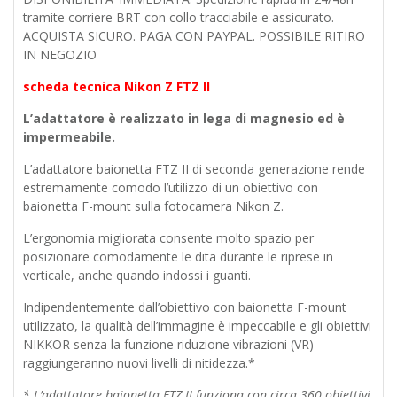
tramite corriere BRT con collo tracciabile e assicurato.
ACQUISTA SICURO. PAGA CON PAYPAL. POSSIBILE RITIRO
IN NEGOZIO
scheda tecnica Nikon Z FTZ II
L’adattatore è realizzato in lega di magnesio ed è
impermeabile.
L’adattatore baionetta FTZ II di seconda generazione rende
estremamente comodo l’utilizzo di un obiettivo con
baionetta F-mount sulla fotocamera Nikon Z.
L’ergonomia migliorata consente molto spazio per
posizionare comodamente le dita durante le riprese in
verticale, anche quando indossi i guanti.
Indipendentemente dall’obiettivo con baionetta F-mount
utilizzato, la qualità dell’immagine è impeccabile e gli obiettivi
NIKKOR senza la funzione riduzione vibrazioni (VR)
raggiungeranno nuovi livelli di nitidezza.*
* L’adattatore baionetta FTZ II funziona con circa 360 obiettivi