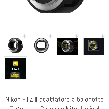
Nikon FTZ II adattatore a baionetta
F-Mount – Garanzia Nital Italia 4