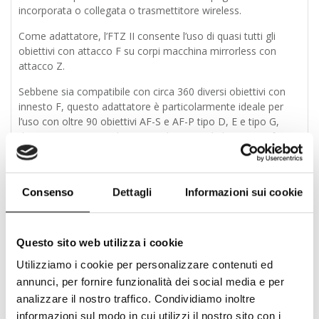
incorporata o collegata o trasmettitore wireless.
Come adattatore, l’FTZ II consente l’uso di quasi tutti gli
obiettivi con attacco F su corpi macchina mirrorless con
attacco Z.
Sebbene sia compatibile con circa 360 diversi obiettivi con
innesto F, questo adattatore è particolarmente ideale per
l’uso con oltre 90 obiettivi AF-S e AF-P tipo D, E e tipo G,
dove mantiene completamente le capacità di messa a fuoco
automatica ed esposizione automatica per uso continuo
degli obiettivi SLR sul corpo mirrorless.
Compatibilità degli obiettivi
Consenso
Dettagli
Informazioni sui cookie
Obiettivi con messa a fuoco automatica
Questo sito web utilizza i cookie
AF-S tipo G, E e D; AF-P tipo G ed E; AF-I tipo D: supporto
completo di autofocus, MF (con supporto per telemetro
Utilizziamo i cookie per personalizzare contenuti ed
elettronico), modalità di esposizione completamente
annunci, per fornire funzionalità dei social media e per
automatica e misurazione dell’esposizione AF tipo G e D:
analizzare il nostro traffico. Condividiamo inoltre
solo messa a fuoco manuale (con supporto del telemetro
informazioni sul modo in cui utilizzi il nostro sito con i
elettronico), modalità di esposizione completamente