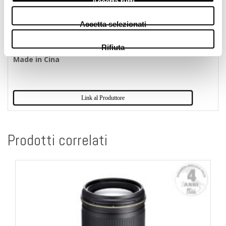
Accetta tutti
Contenuto della confezione:
Accetta selezionati
tappo corpo Nikon BF-1B
copriobiettivo posteriore Nikon LF-N1
Rifiuta
Made in Cina
Link al Produttore
Prodotti correlati