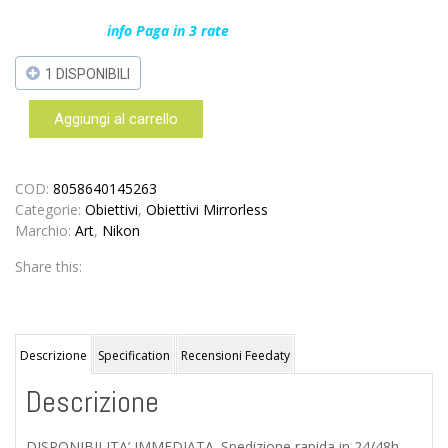
info Paga in 3 rate
1 DISPONIBILI
Aggiungi al carrello
Nikon
FTZ
II
adattatore
COD:
8058640145263
a
Categorie:
Obiettivi
,
Obiettivi Mirrorless
baionetta
Marchio:
Art
,
Nikon
F-
Share this:
Mount
–
Garanzia
Nital
Italia
Descrizione
Specification
Recensioni Feedaty
4
Descrizione
anni
quantità
DISPONIBILITA’ IMMEDIATA. Spedizione rapida in 24/48h