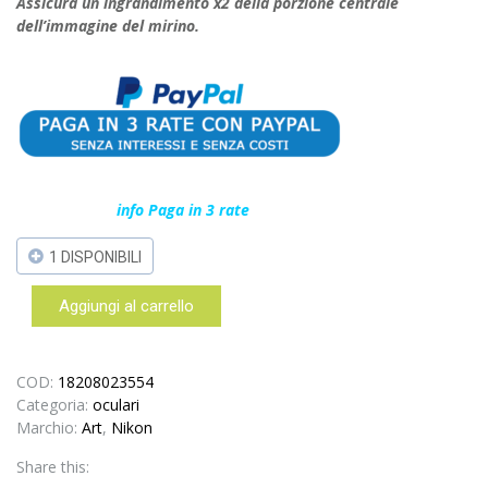
Assicura un ingrandimento x2 della porzione centrale
dell’immagine del mirino.
info Paga in 3 rate
1 DISPONIBILI
Aggiungi al carrello
Nikon
Dg-
2
Oculare
COD:
18208023554
Ingranditore
Categoria:
oculari
2x
Marchio:
Art
,
Nikon
quantità
Share this: