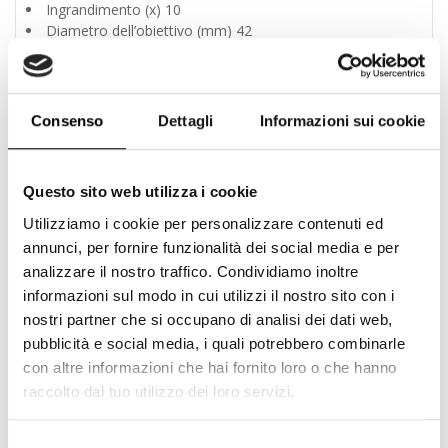
Ingrandimento (x) 10
Diametro dell’obiettivo (mm) 42
Campo visivo angolare (reale/gradi) 6
Campo visivo angolare (apparente/gradi) 55,3
Campo visivo a 1.000 m (m) 105
Pupilla di uscita (mm) 4,2
Consenso
Dettagli
Informazioni sui cookie
Luminosità relativa (m) 17,6
Distanza di accomodamento dell’occhio (mm) 11,6
Distanza minima di messa a fuoco (m) 5,00
Questo sito web utilizza i cookie
Lunghezza (mm) 145
Larghezza (mm) 185
Utilizziamo i cookie per personalizzare contenuti ed
Profondità (mm) 62
annunci, per fornire funzionalità dei social media e per
Peso (g) 760
analizzare il nostro traffico. Condividiamo inoltre
Regolazione della distanza interpupillare (mm) 56-72
informazioni sul modo in cui utilizzi il nostro sito con i
Tipo Porro
nostri partner che si occupano di analisi dei dati web,
pubblicità e social media, i quali potrebbero combinarle
Link al Produttore
con altre informazioni che hai fornito loro o che hanno
raccolto dal tuo utilizzo dei loro servizi.
Prodotti correlati
Selezione