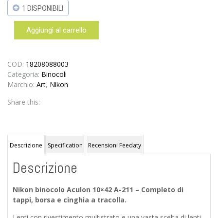
1 DISPONIBILI
Aggiungi al carrello
Nikon
Aculon
10×42
A-
COD:
18208088003
211
Categoria:
Binocoli
binocolo
Marchio:
Art
,
Nikon
–
Share this:
Garanzia
Nital
Italia
10
anni.
Descrizione
Specification
Recensioni Feedaty
quantità
Descrizione
Nikon binocolo Aculon 10×42 A-211 – Completo di
tappi, borsa e cinghia a tracolla.
Lenti con rivestimento multistrato e una vasta scelta di lenti