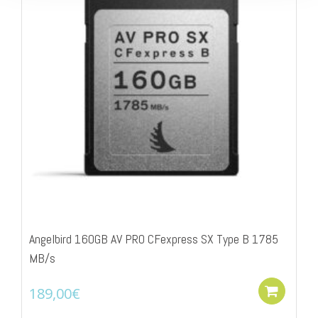
Angelbird 160GB AV PRO CFexpress SX Type B 1785
MB/s
189,00
€
Add