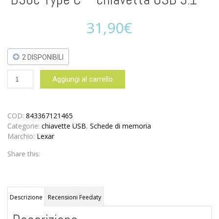
31,90
€
2 DISPONIBILI
Lexar
Aggiungi al carrello
JumpDrive
64GB
USB-
3.1
COD:
843367121465
OTG
Categorie:
chiavette USB
,
Schede di memoria
D30c
Marchio:
Lexar
Type
Share this:
C
-
chiavetta
USB
3.1
Descrizione
Recensioni Feedaty
-
quantità