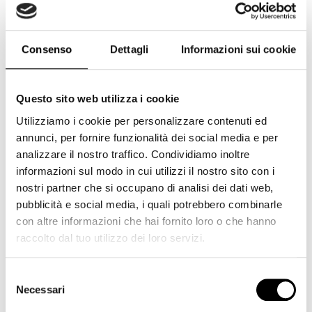
Tutti i design di prodotto Lexar sono sottoposti a test
approfonditi nei laboratori di qualità Lexar, strutture con più
di 1.100 dispositivi digitali, per garantire prestazioni, qualità,
Consenso
Dettagli
Informazioni sui cookie
compatibilità e affidabilità.
Caratteristiche
Questo sito web utilizza i cookie
Compresi nella confezioni connettori doppi USB tipo C e
USB tipo A
Utilizziamo i cookie per personalizzare contenuti ed
Prestazioni USB 3.1 ad alta velocità per memorizzare e
annunci, per fornire funzionalità dei social media e per
trasferire contenuti più velocemente1
analizzare il nostro traffico. Condividiamo inoltre
Elegante progettazione rotante per massima durevolezza
informazioni sul modo in cui utilizzi il nostro sito con i
Tieni al sicuro i file utilizzando una soluzione di sicurezza
nostri partner che si occupano di analisi dei dati web,
avanzata con crittografia AES a 256 bit
Abilitati per USB 3.1 (Gen 1); retrocompatibile con i
pubblicità e social media, i quali potrebbero combinarle
dispositivi USB 3.0 e 2.0
con altre informazioni che hai fornito loro o che hanno
Compatibile con PC e Mac®
raccolto dal tuo utilizzo dei loro servizi.
Garanzia limitata di tre anni
Caratteristiche tecniche
Selezione
Necessari
del
Colore: ARGENTO
consenso