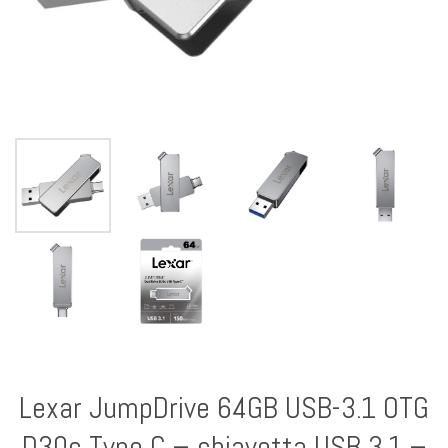
Lexar JumpDrive 64GB USB-3.1 OTG
D30c Type C – chiavetta USB 3.1 –