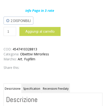
info Paga in 3 rate
2 DISPONIBILI
Fujifilm
Aggiungi al carrello
XF
23mm
f/2.0
R
COD:
4547410328813
WR
Categoria:
Obiettivi Mirrorless
+
Marchio:
Art
,
Fujifilm
FILTRO
Share this:
–
garanzia
FUJIFILM
ITALIA
2
Descrizione
Specification
Recensioni Feedaty
anni
Descrizione
quantità