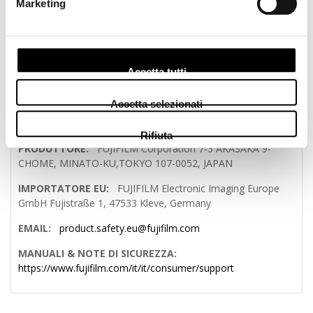
Marketing
Polaroid filtro UV 43 mm Multi Coated
MADE IN PHILIPPINES
Link al Produttore
Accetta tutti
Accetta selezionati
INFORMAZIONI SULLA SICUREZZA DEL PRODOTTO E DEL
PRODUTTORE
Rifiuta
PRODUTTORE:
FUJIFILM Corporation 7-3 AKASAKA 9-
CHOME, MINATO-KU,TOKYO 107-0052, JAPAN
IMPORTATORE EU:
FUJIFILM Electronic Imaging Europe
GmbH Fujistraße 1, 47533 Kleve, Germany
EMAIL:
product.safety.eu@fujifilm.com
MANUALI & NOTE DI SICUREZZA:
https://www.fujifilm.com/it/it/consumer/support