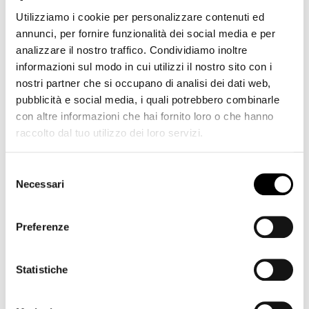
Stabilizzazione: No
Utilizziamo i cookie per personalizzare contenuti ed
Messa a fuoco: Stepper Motor
Messa a fuoco interna: Si
annunci, per fornire funzionalità dei social media e per
analizzare il nostro traffico. Condividiamo inoltre
Costruzione e note
informazioni sul modo in cui utilizzi il nostro sito con i
Anello treppiede: No
nostri partner che si occupano di analisi dei dati web,
Moltiplicatori: Non compatibile
pubblicità e social media, i quali potrebbero combinarle
Diametro filtri: 43 mm
con altre informazioni che hai fornito loro o che hanno
Paraluce: In dotazione
raccolto dal tuo utilizzo dei loro servizi.
Tropicalizzazione: Si
Peso: 180 g
Dimensioni: 60 x 52 mm
Selezione
Necessari
del
Contenuto della confezione:
consenso
Fujinon XF 23mm F2 R WR
Preferenze
Tappo obiettivo anteriore 43 mm
Tappo obiettivo posteriore
Paraluce
Statistiche
Panno di protezione
Libretto istruzioni
Certificato garanzia Fujifilm Italia