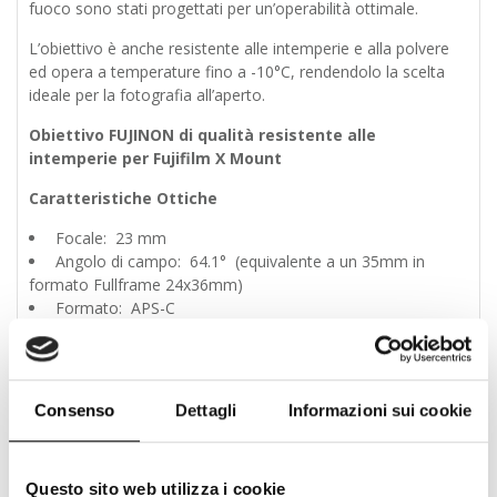
fuoco sono stati progettati per un’operabilità ottimale.
L’obiettivo è anche resistente alle intemperie e alla polvere
ed opera a temperature fino a -10°C, rendendolo la scelta
ideale per la fotografia all’aperto.
Obiettivo FUJINON di qualità resistente alle
intemperie per Fujifilm X Mount
Caratteristiche Ottiche
Focale: 23 mm
Angolo di campo: 64.1° (equivalente a un 35mm in
formato Fullframe 24x36mm)
Formato: APS-C
Diaframma Max.: f/2
Lamelle diaframma: 9
Lenti/Gruppi: 10 elementi in 6 gruppi
Min. distanza fuoco: 0.22 metri
Consenso
Dettagli
Informazioni sui cookie
Rapporto riproduzione: 0.13x
Funzionalità
Questo sito web utilizza i cookie