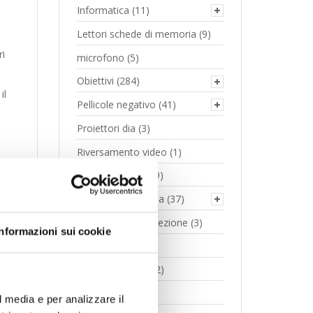
Informatica
(11)
Lettori schede di memoria
(9)
ri
microfono
(5)
Obiettivi
(284)
il
Pellicole negativo
(41)
Proiettori dia
(3)
Riversamento video
(1)
Scanner e Visori
(9)
Schede di memoria
(37)
Schermi videoproiezione
(3)
Informazioni sui cookie
Stampanti
(12)
Telai diapositive
(2)
Treppiedi
(37)
l media e per analizzare il