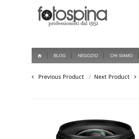
Skip
BLOG
NEGOZIO
CHI SIAMO
to
content
Post
Previous Product
Next Product
navigation