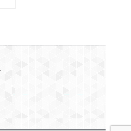
y
e
a