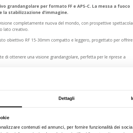
tivo grandangolare per formato FF e APS-C. La messa a fuoco
 la stabilizzazione d’immagine.
 visione completamente nuova del mondo, con prospettive spettacola
o lato creativo.
esto obiettivo RF 15-30mm compatto e leggero, progettato per offrire 
e di ottenere una visione grandangolare, perfetta per le riprese a
ente flessibile di 15-30 mm, l’obiettivo RF 15-30mm F4.5-6.3 IS STM
 sia da lontano.
aspetta un nuovo mondo di primi piani.
Dettagli
) con una nitidezza straordinaria.
ookie
nalizzare contenuti ed annunci, per fornire funzionalità dei socia