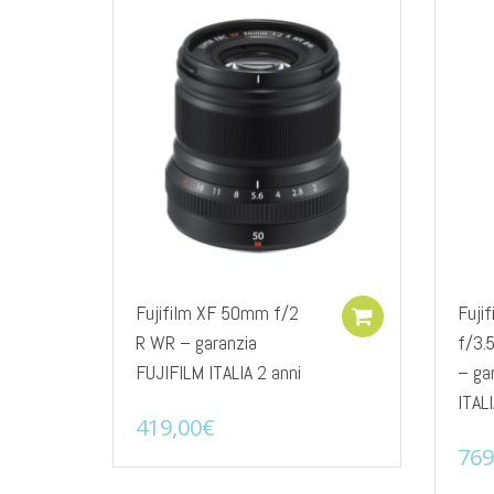
Fujifilm XF 50mm f/2
Fuji
Add to cart
R WR – garanzia
f/3.
FUJIFILM ITALIA 2 anni
– ga
ITALI
419,00
€
769