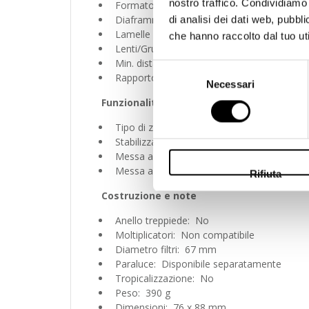
nostro traffico. Condividiamo 
Formato: FF, APS-C
Diaframma Max.: f/4.5-6.3
di analisi dei dati web, pubbl
Lamelle diaframma: 7
che hanno raccolto dal tuo uti
Lenti/Gruppi: 13 elementi in 11 gruppi
Min. distanza fuoco: 0.16 metri
Selezione
Rapporto riproduzione: 0.50x
Necessari
del
consenso
Funzionalità
Tipo di zoom: Ghiera, esterno
Stabilizzazione: Si (incorporata nell’obiettiv
Messa a fuoco: Stepper Motor
Messa a fuoco interna: Si
Rifiuta
Costruzione e note
Anello treppiede: No
Moltiplicatori: Non compatibile
Diametro filtri: 67 mm
Paraluce: Disponibile separatamente
Tropicalizzazione: No
Peso: 390 g
Dimensioni: 76 x 88 mm