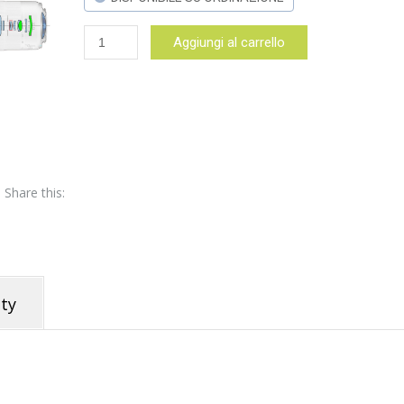
Canon
Aggiungi al carrello
RF
15-
30mm
f
4.5-
6.3
IS
STM
Share this:
–
Garanzia
Canon
Italia
2
anni
ty
quantità