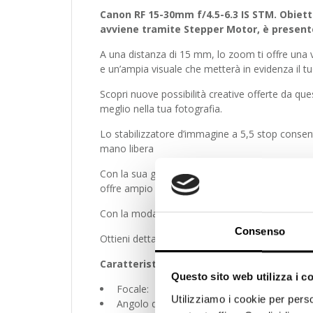
Canon RF 15-30mm f/4.5-6.3 IS STM. Obiet
avviene tramite Stepper Motor, è presente
A una distanza di 15 mm, lo zoom ti offre una
e un’ampia visuale che metterà in evidenza il tu
Scopri nuove possibilità creative offerte da qu
meglio nella tua fotografia.
Lo stabilizzatore d’immagine a 5,5 stop consent
mano libera
Con la sua gamma di lunghezze focali estremam
offre ampio spazio alla creatività, sia da vicino
Con la modalità di messa a fuoco manuale, ti 
Consenso
Ottieni dettagli incredibili fino a 12,8 cm (0,52x
Caratteristiche Ottiche
Questo sito web utilizza i c
Focale: 15-30 mm
Utilizziamo i cookie per perso
Angolo di campo: 110.4 – 71.5°