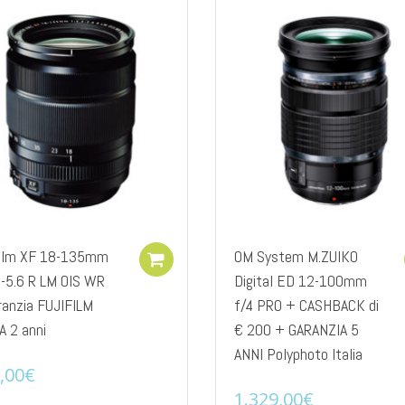
film XF 18-135mm
OM System M.ZUIKO
Add to cart
5-5.6 R LM OIS WR
Digital ED 12-100mm
ranzia FUJIFILM
f/4 PRO + CASHBACK di
A 2 anni
€ 200 + GARANZIA 5
ANNI Polyphoto Italia
,00
€
1.329,00
€