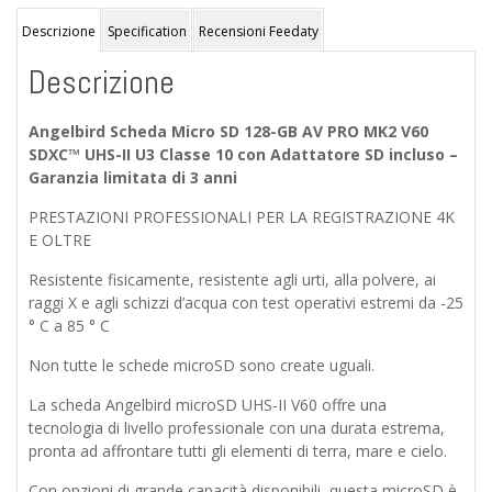
UHS-
II
Descrizione
Specification
Recensioni Feedaty
U3
Descrizione
Classe
10
con
Angelbird Scheda Micro SD 128-GB AV PRO MK2 V60
Adattatore
SDXC™ UHS-II U3 Classe 10 con Adattatore SD incluso –
SD
Garanzia limitata di 3 anni
quantità
PRESTAZIONI PROFESSIONALI PER LA REGISTRAZIONE 4K
E OLTRE
Resistente fisicamente, resistente agli urti, alla polvere, ai
raggi X e agli schizzi d’acqua con test operativi estremi da -25
° C a 85 ° C
Non tutte le schede microSD sono create uguali.
La scheda Angelbird microSD UHS-II V60 offre una
tecnologia di livello professionale con una durata estrema,
pronta ad affrontare tutti gli elementi di terra, mare e cielo.
Con opzioni di grande capacità disponibili, questa microSD è