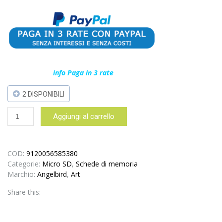
info Paga in 3 rate
2 DISPONIBILI
Angelbird
Aggiungi al carrello
128
GB
scheda
Micro
COD:
9120056585380
SD
Categorie:
Micro SD
,
Schede di memoria
AV
Marchio:
Angelbird
,
Art
PRO
Share this:
MK2
V60
SDXC™