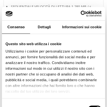
SEQUENZIALE VELOCITÀ DI LETTURA 1 280 MB / s
IN SCRITTURA SEQUENZIALE VELOCITÀ 1 160 MB / s
VELOCITÀ DI LETTURA SOSTENUTA 1 260 MB / s
VELOCITÀ DI SCRITTURA SOSTENUTA 1 140 MB / s
Consenso
Dettagli
Informazioni sui cookie
Affidabilità:
AFFIDABILITÀ DEI DATI Funzione ECC
CERTIFICAZIONI RoHS, CE, FCC, KC, RCM, REACH
Questo sito web utilizza i cookie
Utilizziamo i cookie per personalizzare contenuti ed
Elettrico:
annunci, per fornire funzionalità dei social media e per
TENSIONE DI INGRESSO CC 1,8 V ± 5%
analizzare il nostro traffico. Condividiamo inoltre
CONSUMO ENERGETICO (inattivo / max) 2 mW / 1,2 W
informazioni sul modo in cui utilizzi il nostro sito con i
nostri partner che si occupano di analisi dei dati web,
Ambientale:
pubblicità e social media, i quali potrebbero combinarle
TEMPERATURA DI ESERCIZIO -25 ° C | 85 ° C
con altre informazioni che hai fornito loro o che hanno
TEMPERATURA DI STOCCAGGIO -40 ° C | 85 ° C
raccolto dal tuo utilizzo dei loro servizi.
Contenuto della confezione:
Selezione
AV PRO micro SD V60