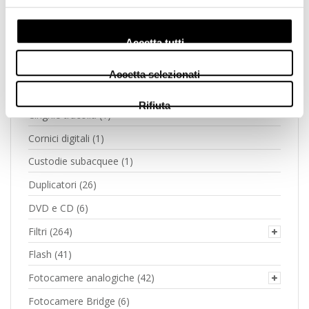
Borse e zaini
(93)
Accetta tutti
Carica Batterie
(24)
Carta fotografica
(26)
Accetta selezionati
Cineprese vintage
(3)
Rifiuta
Cinghie tracolla
(1)
Cornici digitali
(1)
Custodie subacquee
(1)
Duplicatori
(26)
DVD e CD
(6)
Filtri
(264)
Flash
(41)
Fotocamere analogiche
(42)
Fotocamere Bridge
(6)