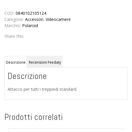
TREPPIEDE
per
Cube
COD:
0840102105124
quantità
Categorie:
Accessori
,
Videocamere
Marchio:
Polaroid
Share this:
Descrizione
Recensioni Feedaty
Descrizione
Attacco per tutti i treppiedi standard.
Prodotti correlati