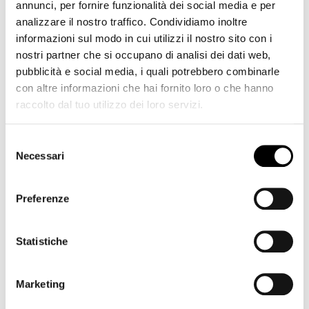
65,00
€
Add
annunci, per fornire funzionalità dei social media e per
analizzare il nostro traffico. Condividiamo inoltre
informazioni sul modo in cui utilizzi il nostro sito con i
nostri partner che si occupano di analisi dei dati web,
pubblicità e social media, i quali potrebbero combinarle
con altre informazioni che hai fornito loro o che hanno
raccolto dal tuo utilizzo dei loro servizi.
Categories
Selezione
Necessari
del
Accessori
(152)
consenso
Album fofografico
(5)
Preferenze
Alimentatori
(6)
Arredamento
(1)
Statistiche
Batterie
(51)
Battery grip
(18)
Marketing
Binocoli
(41)