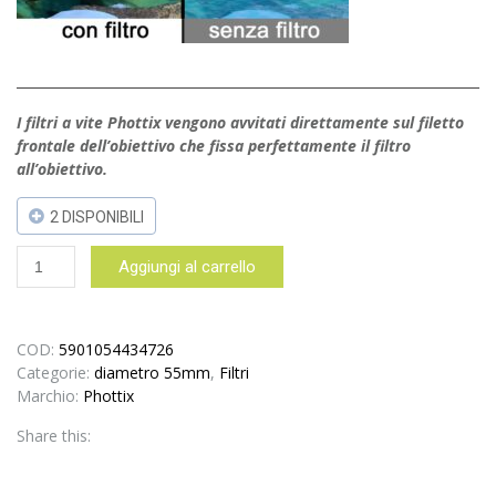
I filtri a vite Phottix vengono avvitati direttamente sul filetto
frontale dell’obiettivo che fissa perfettamente il filtro
all’obiettivo.
2 DISPONIBILI
Phottix
Aggiungi al carrello
filtro
Polarizzatore
Circolare
MC
COD:
5901054434726
Slim
Categorie:
diametro 55mm
,
Filtri
-
Marchio:
Phottix
55mm
Share this:
a
vite
–