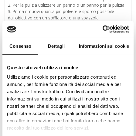
Per la pulizia utilizzare un panno o un panno per la pulizia.
Prima rimuovi quanta più polvere e sporco possibile
dall’obiettivo con un soffiatore o una spazzola.
Evita la pulizia non necessaria del filtro.
Il filtro è in vetro. Quando è rotto, i frammenti di vetro
possono ferirsi.
Quando il filtro non è montato sull’obiettivo, conservarlo
Consenso
Dettagli
Informazioni sui cookie
lontano da oggetti appuntiti. Potrebbero danneggiare il vetro
del filtro.
Tenere il filtro lontano dalla portata dei bambini.
Questo sito web utilizza i cookie
Conservare i filtri nella custodia rigida di plastica o nella
custodia del filtro.
Utilizziamo i cookie per personalizzare contenuti ed
Mantenere i filtri asciutti e lontano dalla luce diretta del
annunci, per fornire funzionalità dei social media e per
sole.
analizzare il nostro traffico. Condividiamo inoltre
Evitare lo stoccaggio in ambienti ad alta umidità.
informazioni sul modo in cui utilizzi il nostro sito con i
Le gocce di umidità dovute al’elevata umidità o alla
nostri partner che si occupano di analisi dei dati web,
rugiada sul filtro possono bruciare il rivestimento e creare
sulla superficie del vetro tracce che possono essere
pubblicità e social media, i quali potrebbero combinarle
difficilmente rimosse.
con altre informazioni che hai fornito loro o che hanno
raccolto dal tuo utilizzo dei loro servizi.