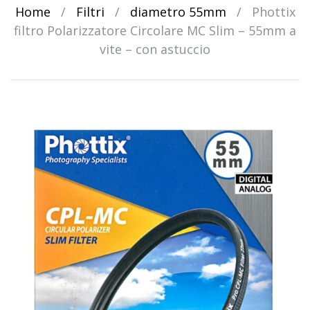
Home
/
Filtri
/
diametro 55mm
/
Phottix
filtro Polarizzatore Circolare MC Slim – 55mm a
vite – con astuccio