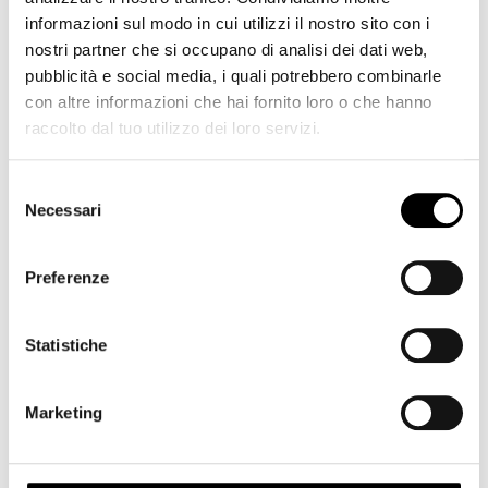
informazioni sul modo in cui utilizzi il nostro sito con i
nostri partner che si occupano di analisi dei dati web,
pubblicità e social media, i quali potrebbero combinarle
con altre informazioni che hai fornito loro o che hanno
raccolto dal tuo utilizzo dei loro servizi.
Selezione
Necessari
del
consenso
Preferenze
Statistiche
Nikon AF-S 24mm f/1.8 G ED Nikkor
Marketing
870,00
€
Add