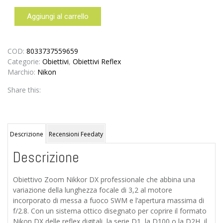
Aggiungi al carrello
Nikon
AF-
S
17-
COD:
8033737559659
55mm
Categorie:
Obiettivi
,
Obiettivi Reflex
f/2.8
Marchio:
Nikon
G
Share this:
IF
ED
DX
Zoom
Nikkor
Descrizione
Recensioni Feedaty
quantità
Descrizione
Obiettivo Zoom Nikkor DX professionale che abbina una
variazione della lunghezza focale di 3,2 al motore
incorporato di messa a fuoco SWM e l’apertura massima di
f/2.8. Con un sistema ottico disegnato per coprire il formato
Nikon DX delle reflex digitali, la serie D1, la D100 o la D2H, il