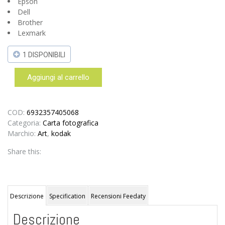
Epson
Dell
Brother
Lexmark
1 DISPONIBILI
Aggiungi al carrello
Kodak
Photo
Paper
Lucida
COD:
6932357405068
10x15cm
Categoria:
Carta fotografica
50
Marchio:
Art
,
kodak
fogli
Share this:
-
80
gsm
-
225
Descrizione
Specification
Recensioni Feedaty
microns
Descrizione
quantità