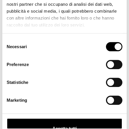
nostri partner che si occupano di analisi dei dati web,
pubblicità e social media, i quali potrebbero combinarle
con altre informazioni che hai fornito loro o che hanno
raccolto dal tuo utilizzo dei loro servizi.
Selezione
Necessari
del
consenso
Preferenze
Kodak PHC-120 Cartuccia Stampa da 120 fogli per
Statistiche
Kodak PD-450W
Marketing
69,00
€
Add
Accetta tutti