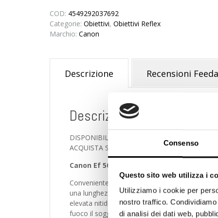
COD:
4549292037692
Categorie:
Obiettivi
,
Obiettivi Reflex
Marchio:
Canon
Descrizione
Recensioni Feeda
Descrizione
DISPONIBILITA’ IMMEDIATA. Spedizione rapida in
Consenso
ACQUISTA SICURO. PAGA CON PAYPAL. POSSI
Canon Ef 50mm f/1.8 STM
Questo sito web utilizza i c
Conveniente obiettivo di alta qualità, perfetto pe
Utilizziamo i cookie per perso
una lunghezza focale fissa, l’obiettivo EF 50mm
nostro traffico. Condividiamo 
elevata nitidezza, maggiore contrasto e distors
fuoco il soggetto con splendide sfocature dello 
di analisi dei dati web, pubbl