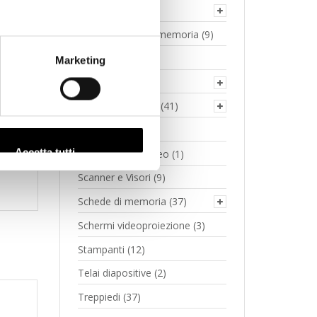
40
Informatica
(11)
Lettori schede di memoria
(9)
microfono
(5)
Marketing
Obiettivi
(284)
Pellicole negativo
(41)
Proiettori dia
(3)
Accetta tutti
Riversamento video
(1)
Scanner e Visori
(9)
Schede di memoria
(37)
Schermi videoproiezione
(3)
Stampanti
(12)
Telai diapositive
(2)
Treppiedi
(37)