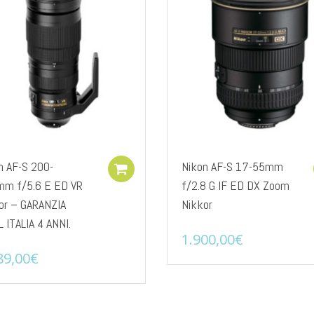
n AF-S 200-
Nikon AF-S 17-55mm
Add to cart
m f/5.6 E ED VR
f/2.8 G IF ED DX Zoom
or – GARANZIA
Nikkor
L ITALIA 4 ANNI.
1.900,00
€
89,00
€