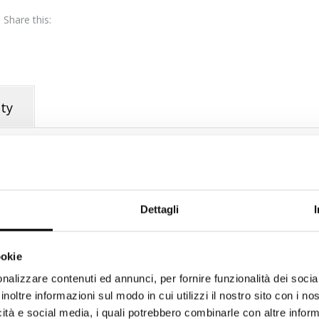
Share this:
ty
 24/48h tramite corriere BRT con collo tracciabile e assicurato.
Dettagli
BILE RITIRO IN NEGOZIO.
ookie
r ritratti creativi e fotografia in condizioni di scarsa illuminazione. Co
nalizzare contenuti ed annunci, per fornire funzionalità dei socia
 f/1.8 STM garantisce una qualità dell’immagine straordinaria, con
inoltre informazioni sul modo in cui utilizzi il nostro sito con i n
ione ridotta. Questo obiettivo ti consente di mettere nitidamente a
sfondo e l’ampia apertura f/1.8 fa entrare più luce, riducendo la
icità e social media, i quali potrebbero combinarle con altre inform