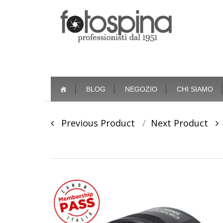
Skip
BLOG
NEGOZIO
CHI SIAMO
to
content
Post
Previous Product
Next Product
navigation