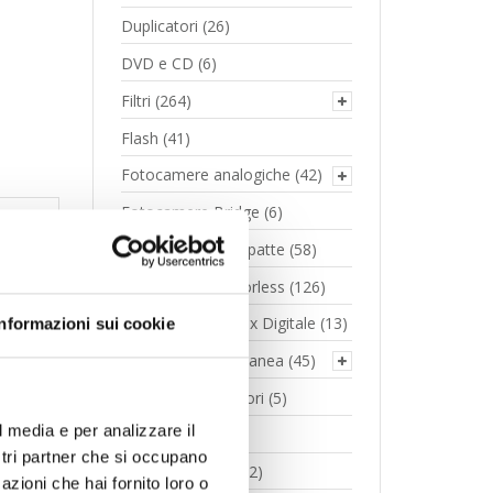
Duplicatori
(26)
DVD e CD
(6)
Filtri
(264)
Flash
(41)
Fotocamere analogiche
(42)
Fotocamere Bridge
(6)
Fotocamere Compatte
(58)
Fotocamere Mirrorless
(126)
Fotocamere Reflex Digitale
(13)
Informazioni sui cookie
Fotografia instantanea
(45)
Gimbal stabilizzatori
(5)
n
l media e per analizzare il
Gps
(3)
ostri partner che si occupano
Illuminazione led
(2)
azioni che hai fornito loro o