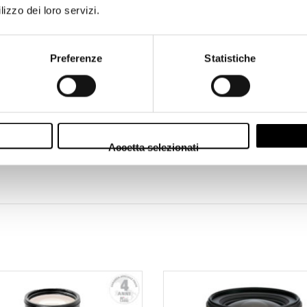
rsa illuminazione. Con un peso di soli 160 g e una lunghezza di appena 
lizzo dei loro servizi.
da portare sempre con te.
Preferenze
Statistiche
Accetta selezionati