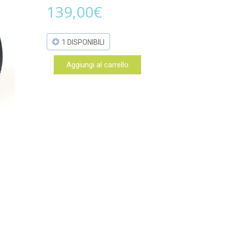
139,00
€
1 DISPONIBILI
Aggiungi al carrello
Canon
EF
50mm
f/1.8
STM
-
GARANZIA
UFFICIALE
CANON
PASS
quantità