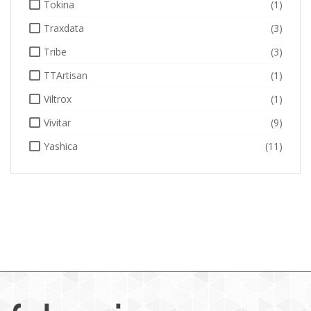
Tokina
(1)
Traxdata
(3)
Tribe
(3)
TTArtisan
(1)
Viltrox
(1)
Vivitar
(9)
Yashica
(11)