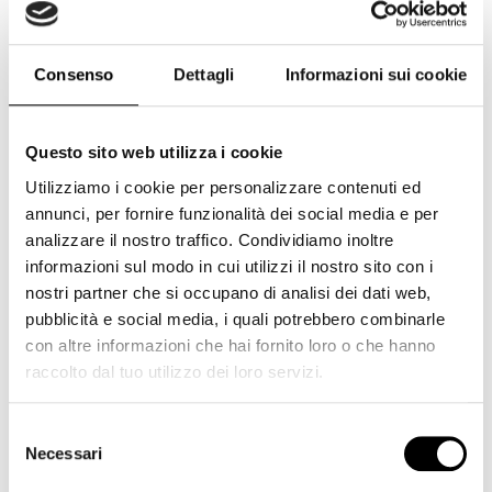
Cokin
(234)
Corsair
(7)
Consenso
Dettagli
Informazioni sui cookie
Cullmann
(1)
Dji
(2)
Dorr
(4)
Questo sito web utilizza i cookie
Utilizziamo i cookie per personalizzare contenuti ed
Duracell
(1)
annunci, per fornire funzionalità dei social media e per
Elgato
(6)
analizzare il nostro traffico. Condividiamo inoltre
Energizer
(5)
informazioni sul modo in cui utilizzi il nostro sito con i
nostri partner che si occupano di analisi dei dati web,
Epson
(5)
pubblicità e social media, i quali potrebbero combinarle
Eyecam
(8)
con altre informazioni che hai fornito loro o che hanno
raccolto dal tuo utilizzo dei loro servizi.
Feiyutech
(3)
Ferrania
(1)
Selezione
Fujifilm
(220)
Necessari
del
consenso
Fujifilm GFX
(6)