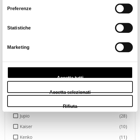
Preferenze
Gepe
(2)
Godox
(3)
Statistiche
GoPro
(1)
Hama
(7)
Marketing
Hasselblad
(11)
Hoya
(20)
Ilford
(11)
Accetta tutti
Insta
(1)
Accetta selezionati
Jeep
(1)
Joby
(6)
Rifiuta
Jupio
(28)
Kaiser
(10)
Kenko
(11)