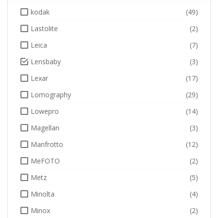
kodak
(49)
Lastolite
(2)
Leica
(7)
Lensbaby
(3)
Lexar
(17)
Lomography
(29)
Lowepro
(14)
Magellan
(3)
Manfrotto
(12)
MeFOTO
(2)
Metz
(5)
Minolta
(4)
Minox
(2)