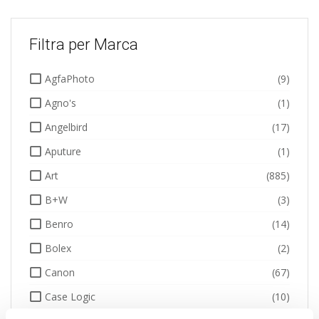
Filtra per Marca
AgfaPhoto
(9)
Agno's
(1)
Angelbird
(17)
Aputure
(1)
Art
(885)
B+W
(3)
Benro
(14)
Bolex
(2)
Canon
(67)
Case Logic
(10)