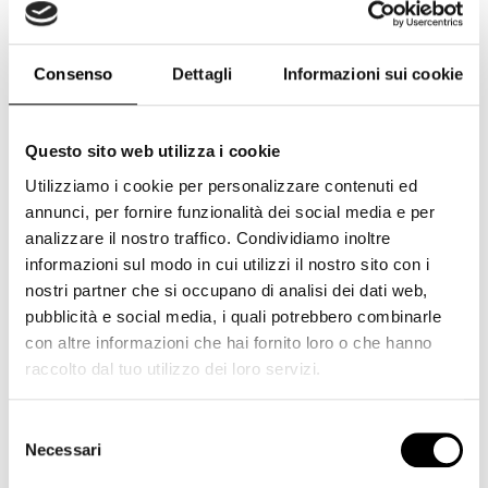
Cokin
(234)
Corsair
(7)
Consenso
Dettagli
Informazioni sui cookie
Cullmann
(1)
Dji
(2)
Dorr
(4)
Questo sito web utilizza i cookie
Utilizziamo i cookie per personalizzare contenuti ed
Duracell
(1)
annunci, per fornire funzionalità dei social media e per
Elgato
(6)
analizzare il nostro traffico. Condividiamo inoltre
Energizer
(5)
informazioni sul modo in cui utilizzi il nostro sito con i
nostri partner che si occupano di analisi dei dati web,
Epson
(5)
pubblicità e social media, i quali potrebbero combinarle
Eyecam
(8)
con altre informazioni che hai fornito loro o che hanno
raccolto dal tuo utilizzo dei loro servizi.
Feiyutech
(3)
Ferrania
(1)
Selezione
Fujifilm
(220)
Necessari
del
consenso
Fujifilm GFX
(6)