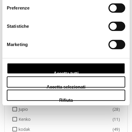
Preferenze
Gepe
(2)
Godox
(3)
Statistiche
GoPro
(1)
Hama
(7)
Marketing
Hasselblad
(11)
Hoya
(20)
Ilford
(11)
Accetta tutti
Insta
(1)
Accetta selezionati
Jeep
(1)
Joby
(6)
Rifiuta
Jupio
(28)
Kenko
(11)
kodak
(49)