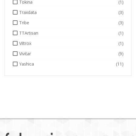
Tokina
(1)
Traxdata
(3)
Tribe
(3)
TTArtisan
(1)
Viltrox
(1)
Vivitar
(9)
Yashica
(11)