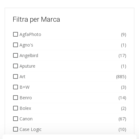
Filtra per Marca
AgfaPhoto
(9)
Agno's
(1)
Angelbird
(17)
Aputure
(1)
Art
(885)
B+W
(3)
Benro
(14)
Bolex
(2)
Canon
(67)
Case Logic
(10)