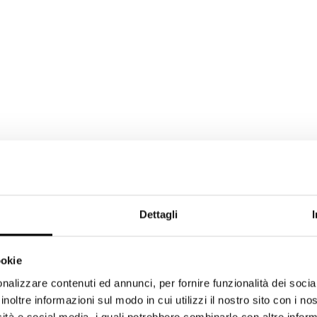
Dettagli
ookie
nalizzare contenuti ed annunci, per fornire funzionalità dei socia
inoltre informazioni sul modo in cui utilizzi il nostro sito con i n
icità e social media, i quali potrebbero combinarle con altre inform