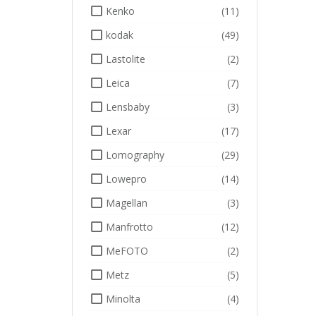
Kenko
(11)
kodak
(49)
Lastolite
(2)
Leica
(7)
Lensbaby
(3)
Lexar
(17)
Lomography
(29)
Lowepro
(14)
Magellan
(3)
Manfrotto
(12)
MeFOTO
(2)
Metz
(5)
Minolta
(4)