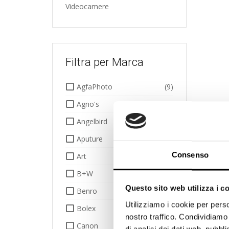
Videocamere
Filtra per Marca
AgfaPhoto
(9)
Agno's
(1)
Angelbird
(17)
Aputure
(1)
Consenso
Art
(885)
B+W
(3)
Questo sito web utilizza i c
Benro
(14)
Utilizziamo i cookie per perso
Bolex
(2)
nostro traffico. Condividiamo 
Canon
(67)
di analisi dei dati web, pubbl