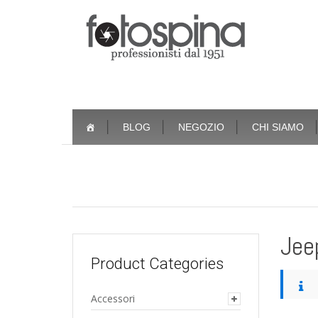
Skip
BLOG
NEGOZIO
CHI SIAMO
to
content
Jee
Product Categories
Accessori