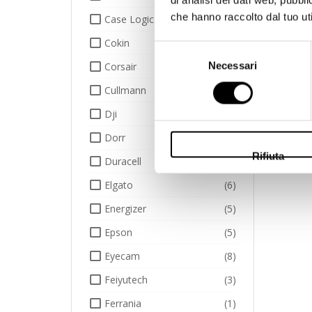
che hanno raccolto dal tuo uti
Case Logic
(10)
Cokin
(234)
Selezione
Necessari
Corsair
(7)
del
consenso
Cullmann
(1)
Dji
(2)
Dorr
(4)
Rifiuta
Duracell
(1)
Elgato
(6)
Energizer
(5)
Epson
(5)
Eyecam
(8)
Feiyutech
(3)
Ferrania
(1)