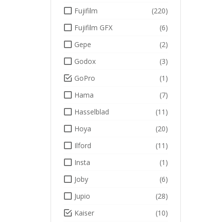
Fujifilm
(220)
Fujifilm GFX
(6)
Gepe
(2)
Godox
(3)
GoPro
(1)
Hama
(7)
Hasselblad
(11)
Hoya
(20)
Ilford
(11)
Insta
(1)
Joby
(6)
Jupio
(28)
Kaiser
(10)