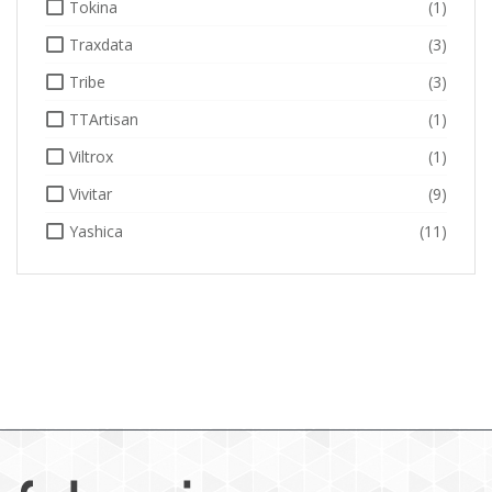
Tokina
(1)
Traxdata
(3)
Tribe
(3)
TTArtisan
(1)
Viltrox
(1)
Vivitar
(9)
Yashica
(11)