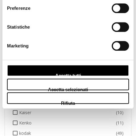
Preferenze
Gepe
(2)
Godox
(3)
Statistiche
GoPro
(1)
Hama
(7)
Marketing
Hasselblad
(11)
Hoya
(20)
Ilford
(11)
Accetta tutti
Insta
(1)
Accetta selezionati
Joby
(6)
Jupio
(28)
Rifiuta
Kaiser
(10)
Kenko
(11)
kodak
(49)