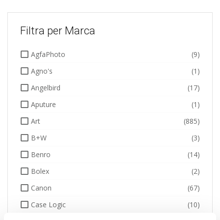
Filtra per Marca
AgfaPhoto
(9)
Agno's
(1)
Angelbird
(17)
Aputure
(1)
Art
(885)
B+W
(3)
Benro
(14)
Bolex
(2)
Canon
(67)
Case Logic
(10)