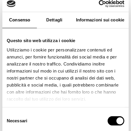
Cokin
(234)
Corsair
(7)
Consenso
Dettagli
Informazioni sui cookie
Cullmann
(1)
Dji
(2)
Dorr
(4)
Questo sito web utilizza i cookie
Utilizziamo i cookie per personalizzare contenuti ed
Duracell
(1)
annunci, per fornire funzionalità dei social media e per
Elgato
(6)
analizzare il nostro traffico. Condividiamo inoltre
Energizer
(5)
informazioni sul modo in cui utilizzi il nostro sito con i
nostri partner che si occupano di analisi dei dati web,
Epson
(5)
pubblicità e social media, i quali potrebbero combinarle
Eyecam
(8)
con altre informazioni che hai fornito loro o che hanno
raccolto dal tuo utilizzo dei loro servizi.
Feiyutech
(3)
Ferrania
(1)
Selezione
Fujifilm
(220)
Necessari
del
consenso
Fujifilm GFX
(6)