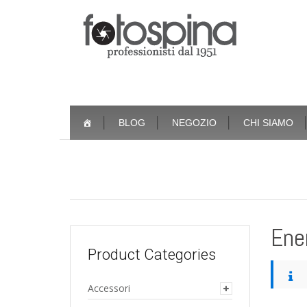
Skip
BLOG
NEGOZIO
CHI SIAMO
to
content
Ene
Product Categories
Accessori