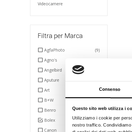
Videocamere
Filtra per Marca
AgfaPhoto
(9)
Agno's
(1)
Angelbird
(17)
Aputure
(1)
Consenso
Art
(885)
B+W
(3)
Questo sito web utilizza i c
Benro
(14)
Utilizziamo i cookie per perso
Bolex
(2)
nostro traffico. Condividiamo 
Canon
(67)
di analisi dei dati web, pubbl