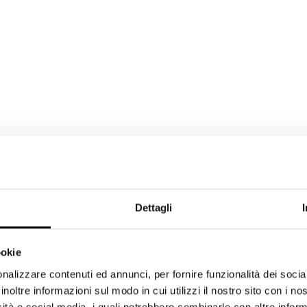
Dettagli
ookie
nalizzare contenuti ed annunci, per fornire funzionalità dei socia
inoltre informazioni sul modo in cui utilizzi il nostro sito con i n
icità e social media, i quali potrebbero combinarle con altre inform