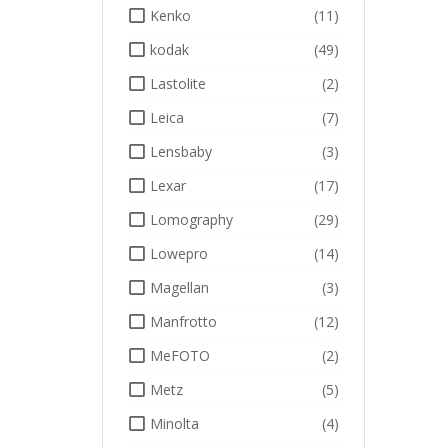
Kenko
(11)
kodak
(49)
Lastolite
(2)
Leica
(7)
Lensbaby
(3)
Lexar
(17)
Lomography
(29)
Lowepro
(14)
Magellan
(3)
Manfrotto
(12)
MeFOTO
(2)
Metz
(5)
Minolta
(4)