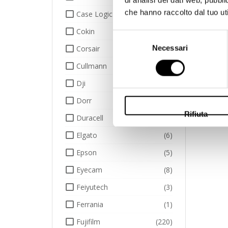
che hanno raccolto dal tuo uti
Case Logic
(10)
Cokin
(234)
Selezione
Necessari
Corsair
(7)
del
consenso
Cullmann
(1)
Dji
(2)
Dorr
(4)
Rifiuta
Duracell
(1)
Elgato
(6)
Epson
(5)
Eyecam
(8)
Feiyutech
(3)
Ferrania
(1)
Fujifilm
(220)