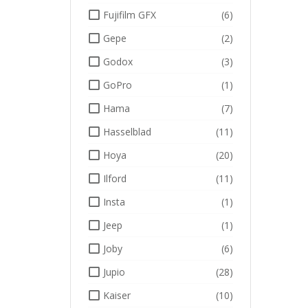
Fujifilm GFX
(6)
Gepe
(2)
Godox
(3)
GoPro
(1)
Hama
(7)
Hasselblad
(11)
Hoya
(20)
Ilford
(11)
Insta
(1)
Jeep
(1)
Joby
(6)
Jupio
(28)
Kaiser
(10)