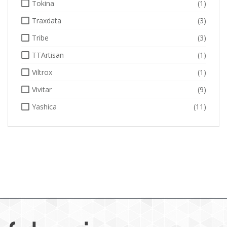
Tokina
(1)
Traxdata
(3)
Tribe
(3)
TTArtisan
(1)
Viltrox
(1)
Vivitar
(9)
Yashica
(11)