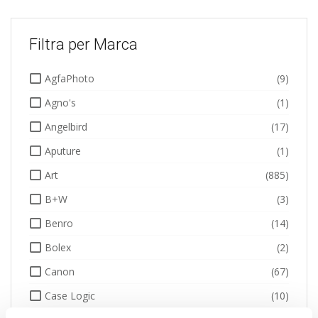
Filtra per Marca
AgfaPhoto
(9)
Agno's
(1)
Angelbird
(17)
Aputure
(1)
Art
(885)
B+W
(3)
Benro
(14)
Bolex
(2)
Canon
(67)
Case Logic
(10)