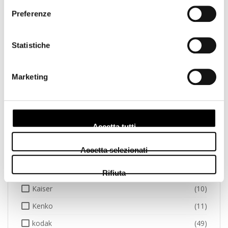
Preferenze
Godox
(3)
GoPro
(1)
Statistiche
Hama
(7)
Hasselblad
(11)
Marketing
Hoya
(20)
Ilford
(11)
Insta
(1)
Accetta tutti
Jeep
(1)
Accetta selezionati
Joby
(6)
Jupio
(28)
Rifiuta
Kaiser
(10)
Kenko
(11)
kodak
(49)