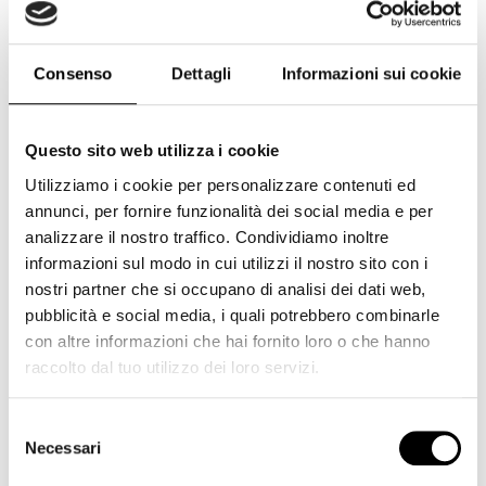
Cokin
(234)
Corsair
(7)
Consenso
Dettagli
Informazioni sui cookie
Cullmann
(1)
Dji
(2)
Dorr
(4)
Questo sito web utilizza i cookie
Utilizziamo i cookie per personalizzare contenuti ed
Duracell
(1)
annunci, per fornire funzionalità dei social media e per
Elgato
(6)
analizzare il nostro traffico. Condividiamo inoltre
Epson
(5)
informazioni sul modo in cui utilizzi il nostro sito con i
nostri partner che si occupano di analisi dei dati web,
Eyecam
(8)
pubblicità e social media, i quali potrebbero combinarle
Feiyutech
(3)
con altre informazioni che hai fornito loro o che hanno
raccolto dal tuo utilizzo dei loro servizi.
Ferrania
(1)
Fujifilm
(220)
Selezione
Fujifilm GFX
(6)
Necessari
del
consenso
Gepe
(2)