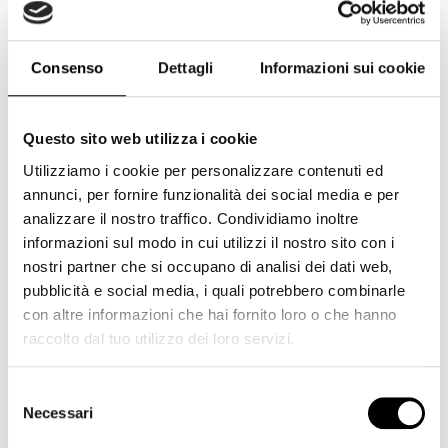
Cokin
(234)
Corsair
(7)
Consenso
Dettagli
Informazioni sui cookie
Cullmann
(1)
Dji
(2)
Dorr
(4)
Questo sito web utilizza i cookie
Utilizziamo i cookie per personalizzare contenuti ed
Duracell
(1)
annunci, per fornire funzionalità dei social media e per
Elgato
(6)
analizzare il nostro traffico. Condividiamo inoltre
Epson
(5)
informazioni sul modo in cui utilizzi il nostro sito con i
nostri partner che si occupano di analisi dei dati web,
Eyecam
(8)
pubblicità e social media, i quali potrebbero combinarle
Feiyutech
(3)
con altre informazioni che hai fornito loro o che hanno
raccolto dal tuo utilizzo dei loro servizi.
Ferrania
(1)
Fujifilm
(220)
Selezione
Fujifilm GFX
(6)
Necessari
del
consenso
Gepe
(2)