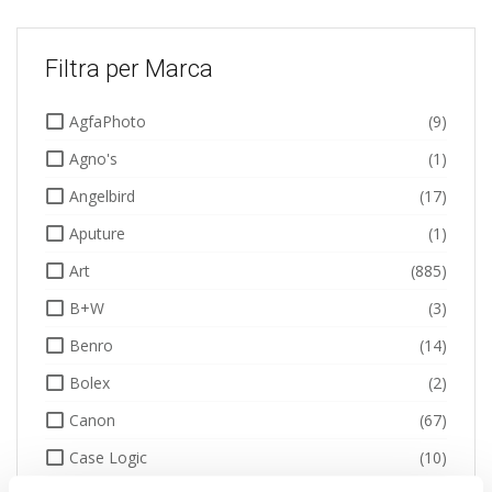
Filtra per Marca
AgfaPhoto
(9)
Agno's
(1)
Angelbird
(17)
Aputure
(1)
Art
(885)
B+W
(3)
Benro
(14)
Bolex
(2)
Canon
(67)
Case Logic
(10)