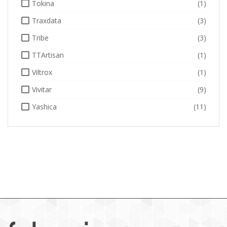
Tokina
(1)
Traxdata
(3)
Tribe
(3)
TTArtisan
(1)
Viltrox
(1)
Vivitar
(9)
Yashica
(11)