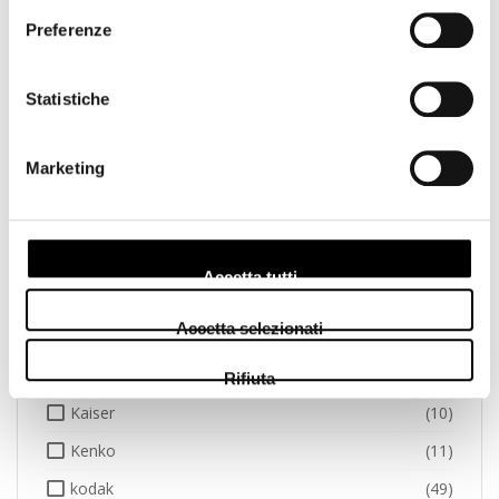
Preferenze
Godox
(3)
GoPro
(1)
Statistiche
Hama
(7)
Hasselblad
(11)
Marketing
Hoya
(20)
Ilford
(11)
Insta
(1)
Accetta tutti
Jeep
(1)
Accetta selezionati
Joby
(6)
Jupio
(28)
Rifiuta
Kaiser
(10)
Kenko
(11)
kodak
(49)