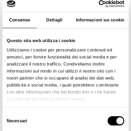
Cokin
(234)
Corsair
(7)
Consenso
Dettagli
Informazioni sui cookie
Cullmann
(1)
Dji
(2)
Dorr
(4)
Questo sito web utilizza i cookie
Utilizziamo i cookie per personalizzare contenuti ed
Duracell
(1)
annunci, per fornire funzionalità dei social media e per
Elgato
(6)
analizzare il nostro traffico. Condividiamo inoltre
Epson
(5)
informazioni sul modo in cui utilizzi il nostro sito con i
nostri partner che si occupano di analisi dei dati web,
Eyecam
(8)
pubblicità e social media, i quali potrebbero combinarle
Feiyutech
(3)
con altre informazioni che hai fornito loro o che hanno
raccolto dal tuo utilizzo dei loro servizi.
Ferrania
(1)
Fujifilm
(220)
Selezione
Fujifilm GFX
(6)
Necessari
del
consenso
Gepe
(2)