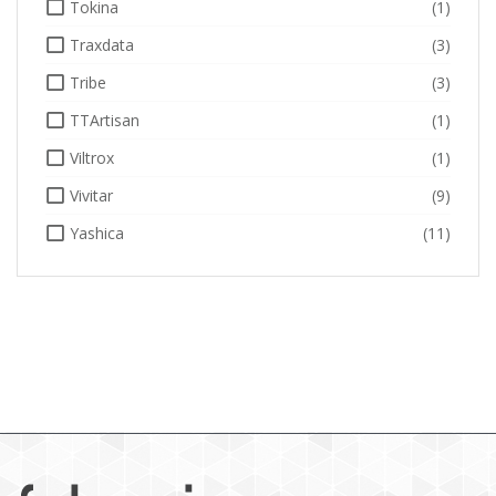
Tokina
(1)
Traxdata
(3)
Tribe
(3)
TTArtisan
(1)
Viltrox
(1)
Vivitar
(9)
Yashica
(11)