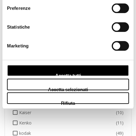
Preferenze
Godox
(3)
GoPro
(1)
Statistiche
Hama
(7)
Hasselblad
(11)
Marketing
Hoya
(20)
Ilford
(11)
Insta
(1)
Accetta tutti
Jeep
(1)
Accetta selezionati
Joby
(6)
Jupio
(28)
Rifiuta
Kaiser
(10)
Kenko
(11)
kodak
(49)