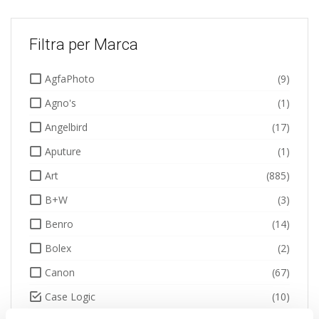
Filtra per Marca
AgfaPhoto
(9)
Agno's
(1)
Angelbird
(17)
Aputure
(1)
Art
(885)
B+W
(3)
Benro
(14)
Bolex
(2)
Canon
(67)
Case Logic
(10)