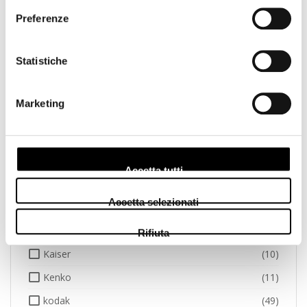
Preferenze
Godox
(3)
GoPro
(1)
Statistiche
Hama
(7)
Hasselblad
(11)
Marketing
Hoya
(20)
Ilford
(11)
Insta
(1)
Accetta tutti
Jeep
(1)
Accetta selezionati
Joby
(6)
Jupio
(28)
Rifiuta
Kaiser
(10)
Kenko
(11)
kodak
(49)