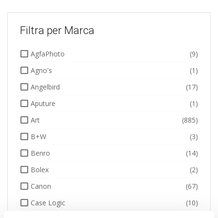
Filtra per Marca
AgfaPhoto
(9)
Agno's
(1)
Angelbird
(17)
Aputure
(1)
Art
(885)
B+W
(3)
Benro
(14)
Bolex
(2)
Canon
(67)
Case Logic
(10)