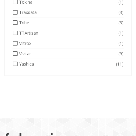
Tokina
(1)
Traxdata
(3)
Tribe
(3)
TTArtisan
(1)
Viltrox
(1)
Vivitar
(9)
Yashica
(11)