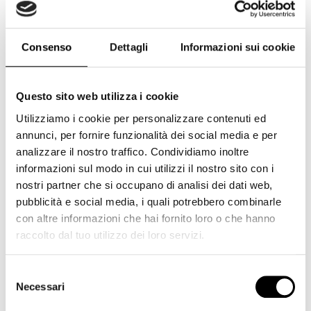
Cokin
(234)
Corsair
(7)
Consenso
Dettagli
Informazioni sui cookie
Cullmann
(1)
Dji
(2)
Dorr
(4)
Questo sito web utilizza i cookie
Utilizziamo i cookie per personalizzare contenuti ed
Duracell
(1)
annunci, per fornire funzionalità dei social media e per
Elgato
(6)
analizzare il nostro traffico. Condividiamo inoltre
Epson
(5)
informazioni sul modo in cui utilizzi il nostro sito con i
nostri partner che si occupano di analisi dei dati web,
Eyecam
(8)
pubblicità e social media, i quali potrebbero combinarle
Feiyutech
(3)
con altre informazioni che hai fornito loro o che hanno
raccolto dal tuo utilizzo dei loro servizi.
Ferrania
(1)
Fujifilm
(220)
Selezione
Fujifilm GFX
(6)
Necessari
del
consenso
Gepe
(2)