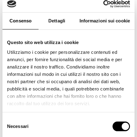
Cokin
(234)
Corsair
(7)
Consenso
Dettagli
Informazioni sui cookie
Cullmann
(1)
Dji
(2)
Dorr
(4)
Questo sito web utilizza i cookie
Utilizziamo i cookie per personalizzare contenuti ed
Duracell
(1)
annunci, per fornire funzionalità dei social media e per
Elgato
(6)
analizzare il nostro traffico. Condividiamo inoltre
Epson
(5)
informazioni sul modo in cui utilizzi il nostro sito con i
nostri partner che si occupano di analisi dei dati web,
Eyecam
(8)
pubblicità e social media, i quali potrebbero combinarle
Feiyutech
(3)
con altre informazioni che hai fornito loro o che hanno
raccolto dal tuo utilizzo dei loro servizi.
Ferrania
(1)
Fujifilm
(220)
Selezione
Fujifilm GFX
(6)
Necessari
del
consenso
Gepe
(2)