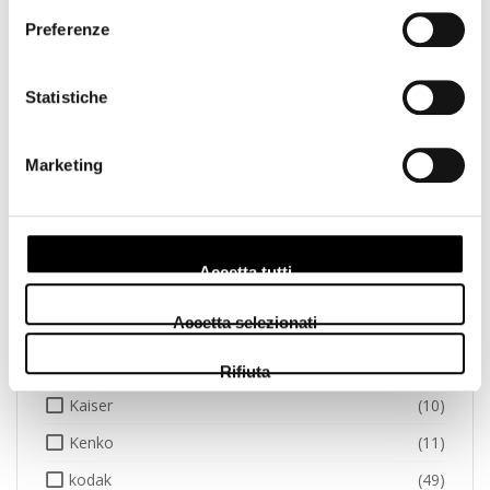
Preferenze
Godox
(3)
GoPro
(1)
Statistiche
Hama
(7)
Hasselblad
(11)
Marketing
Hoya
(20)
Ilford
(11)
Insta
(1)
Accetta tutti
Jeep
(1)
Accetta selezionati
Joby
(6)
Jupio
(28)
Rifiuta
Kaiser
(10)
Kenko
(11)
kodak
(49)