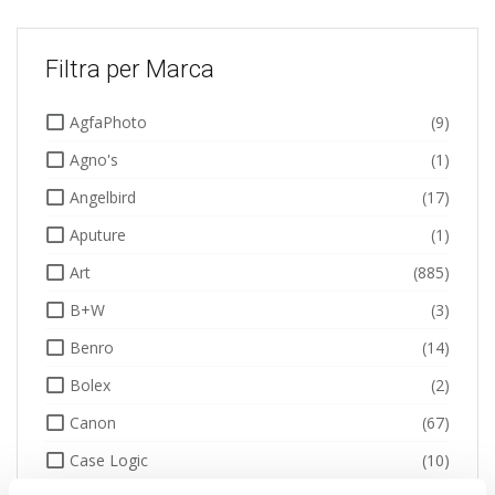
Filtra per Marca
AgfaPhoto
(9)
Agno's
(1)
Angelbird
(17)
Aputure
(1)
Art
(885)
B+W
(3)
Benro
(14)
Bolex
(2)
Canon
(67)
Case Logic
(10)