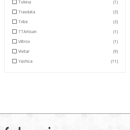
Tokina
(1)
Traxdata
(3)
Tribe
(3)
TTArtisan
(1)
Viltrox
(1)
Vivitar
(9)
Yashica
(11)